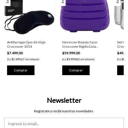
Antifaz tapa Ojos de Viaje
Necesser Beauty Case
Set Org
Crossover 1014
Crossover Rigido Livia
Crosso
Violeta
10900
$7.499,00
$59.999,00
$49.9
3
x
$2.499,67
sin interés
6
x
$9.999,83
sin interés
6
x
$8.3
Newsletter
Registrate y recibí nuestras novedades.