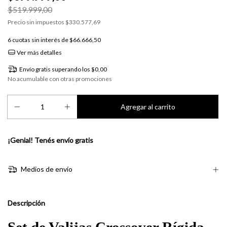
$519.999,00
Precio sin impuestos
$330.577,69
6
cuotas sin interés de
$66.666,50
Ver más detalles
Envío gratis
superando los
$0,00
No acumulable con otras promociones
¡Genial! Tenés envío gratis
Medios de envío
Descripción
Set de Valijas Crossover Rígida