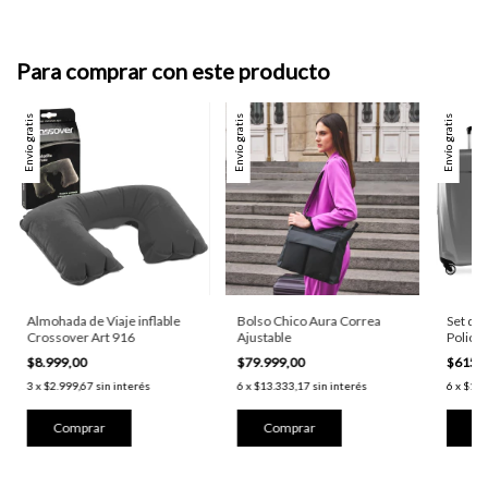
Para comprar con este producto
Envío gratis
Envío gratis
Envío gratis
Almohada de Viaje inflable
Bolso Chico Aura Correa
Set de 
Crossover Art 916
Ajustable
Policar
$8.999,00
$79.999,00
$615.
3
x
$2.999,67
sin interés
6
x
$13.333,17
sin interés
6
x
$102