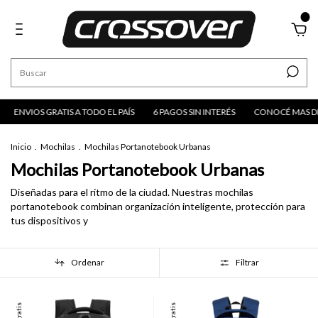
0
ATIS A TODO EL PAÍS
6 PAGOS SIN INTERÉS
CONOCÉ MAS DE LA MARCA
Inicio
.
Mochilas
.
Mochilas Portanotebook Urbanas
Mochilas Portanotebook Urbanas
Diseñadas para el ritmo de la ciudad. Nuestras mochilas
portanotebook combinan organización inteligente, protección para
tus dispositivos y
Ordenar
Filtrar