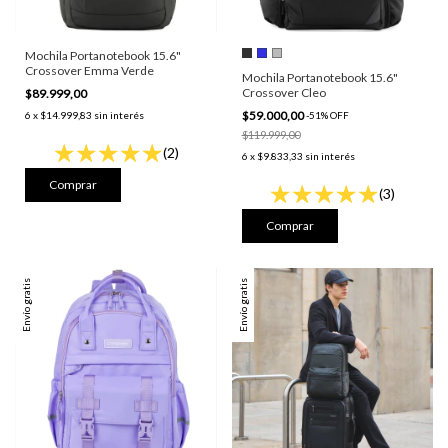
Mochila Portanotebook 15.6"
Crossover Emma Verde
Mochila Portanotebook 15.6"
Crossover Cleo
$89.999,00
$59.000,00
6
x
$14.999,83
sin interés
-
51
%
OFF
$119.999,00
(2)
6
x
$9.833,33
sin interés
(3)
Comprar
Envío gratis
Envío gratis