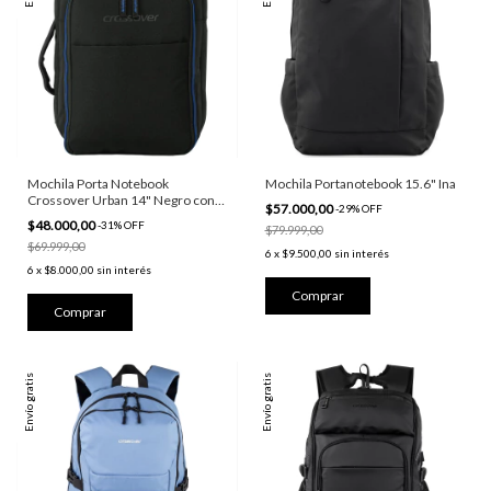
Mochila Porta Notebook
Mochila Portanotebook 15.6" Ina
Crossover Urban 14" Negro con
$57.000,00
-
29
%
OFF
Azul
$48.000,00
-
31
%
OFF
$79.999,00
$69.999,00
6
x
$9.500,00
sin interés
6
x
$8.000,00
sin interés
Envío gratis
Envío gratis