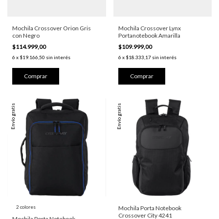
Mochila Crossover Orion Gris
Mochila Crossover Lynx
con Negro
Portanotebook Amarilla
$114.999,00
$109.999,00
6
x
$19.166,50
sin interés
6
x
$18.333,17
sin interés
Envío gratis
Envío gratis
2 colores
Mochila Porta Notebook
Crossover City 4241
Mochila Porta Notebook