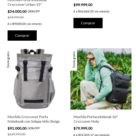
Crossover Urban 15"
$99.999,00
$54.000,00
-
28
%
OFF
6
x
$16.666,50
sin interés
$74.999,00
6
x
$9.000,00
sin interés
Comprar
Envío gratis
Envío gratis
Mochila Crossover Porta
Mochila Portanotebook 16"
Notebook con Solapa Velis Beige
Crossover Nola
$91.000,00
$79.999,00
-
30
%
OFF
$129.999,00
6
x
$13.333,17
sin interés