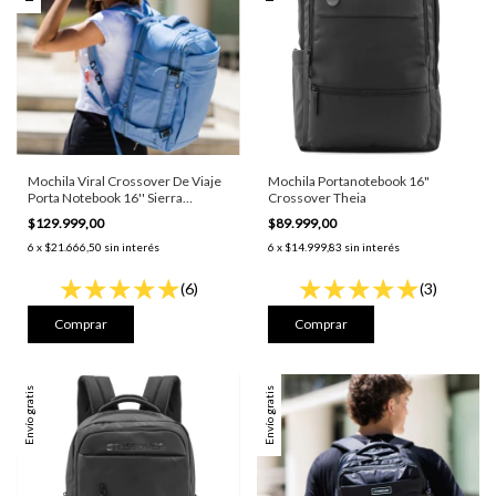
Mochila Viral Crossover De Viaje
Mochila Portanotebook 16"
Porta Notebook 16'' Sierra
Crossover Theia
Celeste
$129.999,00
$89.999,00
6
x
$21.666,50
sin interés
6
x
$14.999,83
sin interés
(6)
(3)
Envío gratis
Envío gratis