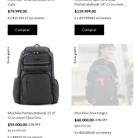
Gala
Portanotebook 14" Crossover
Qub
$79.999,00
$119.999,00
6
x
$13.333,17
sin interés
6
x
$19.999,83
sin interés
Envío gratis
Envío gratis
Mochila Portanotebook 15.6"
Mochila Onix Negro
Crossover Cleo Gris
$60.000,00
-
33
%
OFF
$59.000,00
-
51
%
OFF
$89.999,00
$119.999,00
6
x
$10.000,00
sin interés
6
x
$9.833,33
sin interés