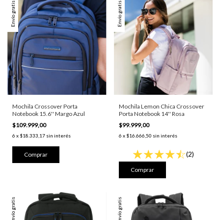
Envío gratis
Envío gratis
Mochila Crossover Porta
Mochila Lemon Chica Crossover
Notebook 15.6'' Margo Azul
Porta Notebook 14'' Rosa
$109.999,00
$99.999,00
6
x
$18.333,17
sin interés
6
x
$16.666,50
sin interés
(2)
Envío gratis
Envío gratis