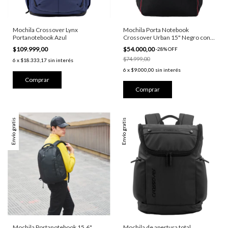
Mochila Crossover Lynx
Mochila Porta Notebook
Portanotebook Azul
Crossover Urban 15" Negro con
Rojo
$109.999,00
$54.000,00
-
28
%
OFF
$74.999,00
6
x
$18.333,17
sin interés
6
x
$9.000,00
sin interés
Envío gratis
Envío gratis
Mochila Portanotebook 15.6"
Mochila de apertura total