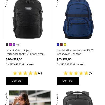
Envío gratis
Envío gratis
+5
Mochila Viral viajera
Mochila Portanotebook 15.6"
Portanotebook 17" Crossover
Crossover Cosmos
Frida
$104.999,00
$65.999,00
6
x
$17.499,83
sin interés
6
x
$10.999,83
sin interés
(6)
(6)
Comprar
Comprar
Envío gratis
Envío gratis