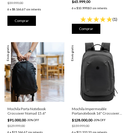
$65.999,00
$59.999,00
6
x
$10.999,83
sin interés
6
x
$8.166,67
sin interés
(1)
Envío gratis
Envío gratis
Mochila Porta Notebook
Mochila Impermeable
Crossover Nomad 15.6"
Portanotebook 16" Crossover
Nyx
$91.000,00
$128.000,00
-
30
%
OFF
-
20
%
OFF
$129.999,00
$159.999,00
6
x
$15.166,67
sin interés
6
x
$21.333,33
sin interés