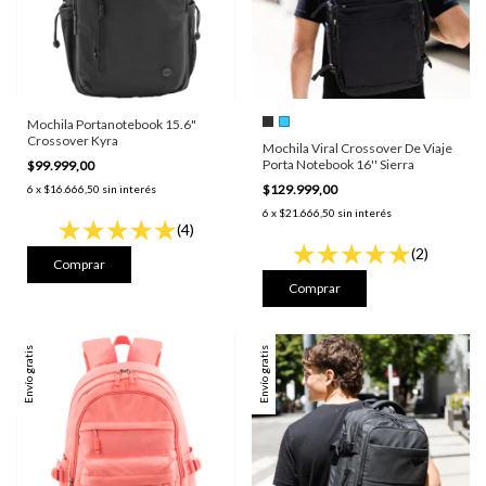
Mochila Portanotebook 15.6"
Crossover Kyra
Mochila Viral Crossover De Viaje
Porta Notebook 16'' Sierra
$99.999,00
$129.999,00
6
x
$16.666,50
sin interés
6
x
$21.666,50
sin interés
(4)
(2)
Comprar
Envío gratis
Envío gratis