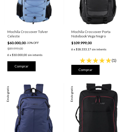
Mochila Crossover Tolver
Mochila Crossover Porta
Celeste
Notebook Vega Negro
$60.000,00
$109.999,00
-
33
%
OFF
$89.999,00
6
x
$18.333,17
sin interés
6
x
$10.000,00
sin interés
(1)
Envío gratis
Envío gratis