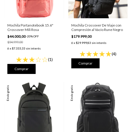
Mochila Portanotebook 15.6"
Mochila Crossover De Viaje con
Crossover Mili Rosa
Compresión al Vacío Rune Negro
$44.000,00
$179.999,00
-
20
%
OFF
$54.999,00
6
x
$29.999,83
sin interés
6
x
$7.333,33
sin interés
(4)
(1)
Envío gratis
Envío gratis