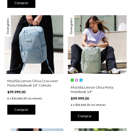
Comprar
Envío gratis
Envío gratis
Mochila Lemon Chica Crossover
Porta Notebook 14'' Celeste
Mochila Lemon Chica Porta
Notebook 14''
$99.999,00
$99.999,00
6
x
$16.666,50
sin interés
6
x
$16.666,50
sin interés
Comprar