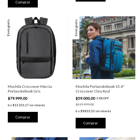
Envío gratis
Envío gratis
Mochila Crossover Marcia
Mochila Portanotebook 15.6"
Portanotebook Gris
Crossover Cleo Azul
$79.999,00
$59.000,00
-
51
%
OFF
$119.999,00
6
x
$13.333,17
sin interés
6
x
$9.833,33
sin interés