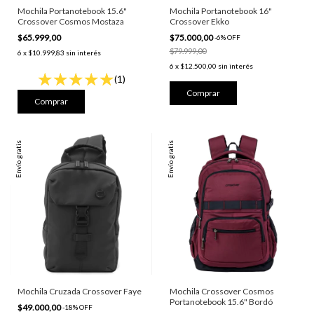
Mochila Portanotebook 15.6"
Mochila Portanotebook 16"
Crossover Cosmos Mostaza
Crossover Ekko
$65.999,00
$75.000,00
-
6
%
OFF
$79.999,00
6
x
$10.999,83
sin interés
6
x
$12.500,00
sin interés
(1)
Envío gratis
Envío gratis
Mochila Cruzada Crossover Faye
Mochila Crossover Cosmos
Portanotebook 15.6" Bordó
$49.000,00
-
18
%
OFF