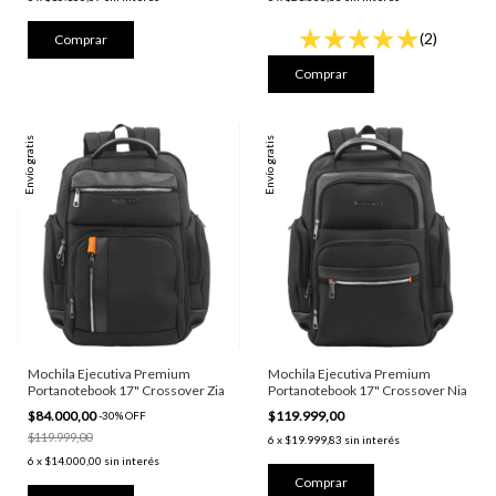
(2)
Envío gratis
Envío gratis
Mochila Ejecutiva Premium
Mochila Ejecutiva Premium
Portanotebook 17" Crossover Zia
Portanotebook 17" Crossover Nia
$84.000,00
$119.999,00
-
30
%
OFF
$119.999,00
6
x
$19.999,83
sin interés
6
x
$14.000,00
sin interés