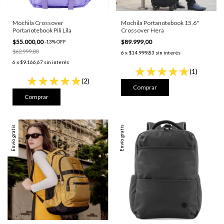
Mochila Crossover
Mochila Portanotebook 15.6"
Portanotebook Pili Lila
Crossover Hera
$55.000,00
$89.999,00
-
13
%
OFF
$62.999,00
6
x
$14.999,83
sin interés
6
x
$9.166,67
sin interés
(1)
(2)
Envío gratis
Envío gratis