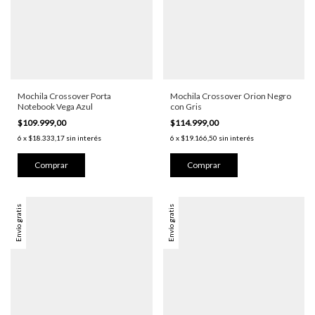
Mochila Crossover Porta
Mochila Crossover Orion Negro
Notebook Vega Azul
con Gris
$109.999,00
$114.999,00
6
x
$18.333,17
sin interés
6
x
$19.166,50
sin interés
Envío gratis
Envío gratis