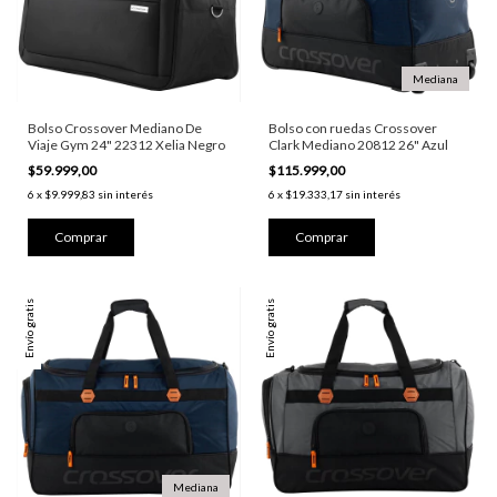
Mediana
Bolso Crossover Mediano De
Bolso con ruedas Crossover
Viaje Gym 24" 22312 Xelia Negro
Clark Mediano 20812 26" Azul
$59.999,00
$115.999,00
6
x
$9.999,83
sin interés
6
x
$19.333,17
sin interés
Envío gratis
Envío gratis
Mediana