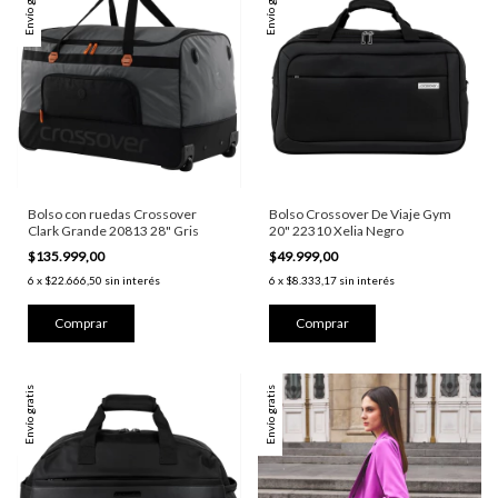
Envío gratis
Envío gratis
Bolso con ruedas Crossover
Bolso Crossover De Viaje Gym
Clark Grande 20813 28" Gris
20" 22310 Xelia Negro
$135.999,00
$49.999,00
6
x
$22.666,50
sin interés
6
x
$8.333,17
sin interés
Envío gratis
Envío gratis