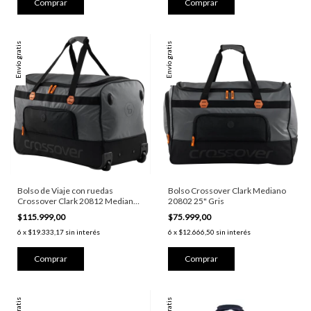
Envío gratis
Envío gratis
Bolso de Viaje con ruedas
Bolso Crossover Clark Mediano
Crossover Clark 20812 Mediano
20802 25" Gris
20812 Gris 26"
$115.999,00
$75.999,00
6
x
$19.333,17
sin interés
6
x
$12.666,50
sin interés