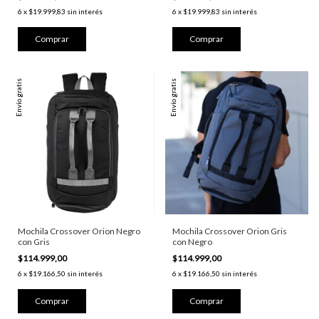
6
x
$19.999,83
sin interés
6
x
$19.999,83
sin interés
Envío gratis
Envío gratis
Mochila Crossover Orion Negro
Mochila Crossover Orion Gris
con Gris
con Negro
$114.999,00
$114.999,00
6
x
$19.166,50
sin interés
6
x
$19.166,50
sin interés