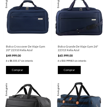
Envío gratis
Envío gratis
Bolso Crossover De Viaje Gym
Bolso Grande De Viaje Gym 26"
20" 22310 Xelia Azul
22313 Xelia Azul
$49.999,00
$65.999,00
6
x
$8.333,17
sin interés
6
x
$10.999,83
sin interés
Envío gratis
Envío gratis