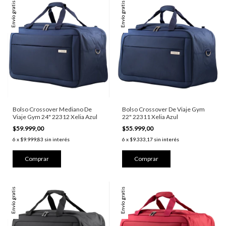
Envío gratis
Envío gratis
Bolso Crossover Mediano De
Bolso Crossover De Viaje Gym
Viaje Gym 24" 22312 Xelia Azul
22" 22311 Xelia Azul
$59.999,00
$55.999,00
6
x
$9.999,83
sin interés
6
x
$9.333,17
sin interés
Envío gratis
Envío gratis