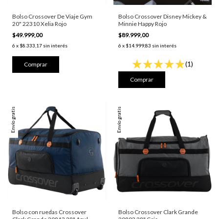
Bolso Crossover De Viaje Gym
Bolso Crossover Disney Mickey &
20" 22310 Xelia Rojo
Minnie Happy Rojo
$49.999,00
$89.999,00
6
x
$8.333,17
sin interés
6
x
$14.999,83
sin interés
(1)
Envío gratis
Envío gratis
Bolso con ruedas Crossover
Bolso Crossover Clark Grande