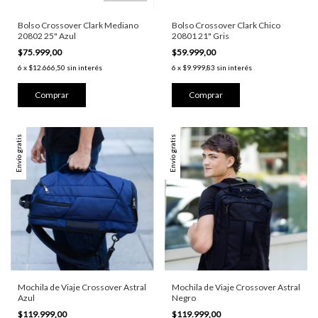
Bolso Crossover Clark Mediano
Bolso Crossover Clark Chico
20802 25" Azul
20801 21" Gris
$75.999,00
$59.999,00
6
x
$12.666,50
sin interés
6
x
$9.999,83
sin interés
Envío gratis
Envío gratis
Mochila de Viaje Crossover Astral
Mochila de Viaje Crossover Astral
Azul
Negro
$119.999,00
$119.999,00