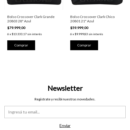
Bolso Crossover Clark Grande
Bolso Crossover Clark Chico
20803 28" Azul
20801 21" Azul
$79.999,00
$59.999,00
6
x
$13.333,17
sin interés
6
x
$9.999,83
sin interés
Newsletter
Registrate y recibí nuestras novedades.