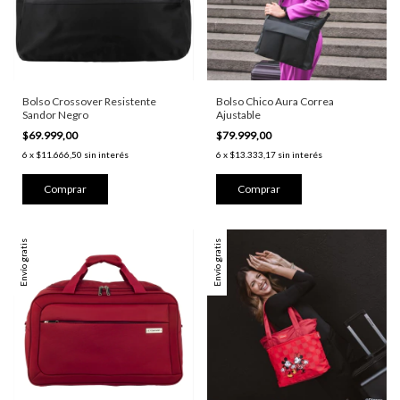
Bolso Crossover Resistente
Bolso Chico Aura Correa
Sandor Negro
Ajustable
$69.999,00
$79.999,00
6
x
$11.666,50
sin interés
6
x
$13.333,17
sin interés
Envío gratis
Envío gratis