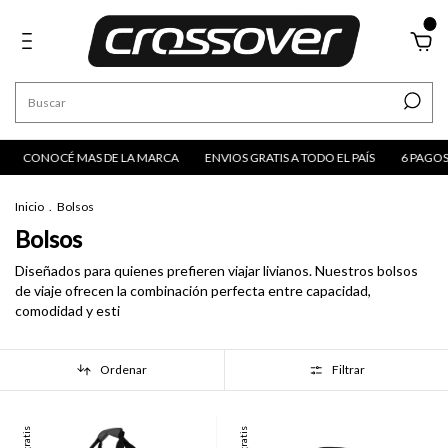
0
É MAS DE LA MARCA
ENVIOS GRATIS A TODO EL PAÍS
6 PAGOS SIN INTER
Inicio
.
Bolsos
Bolsos
Diseñados para quienes prefieren viajar livianos. Nuestros bolsos
de viaje ofrecen la combinación perfecta entre capacidad,
comodidad y esti
Ordenar
Filtrar