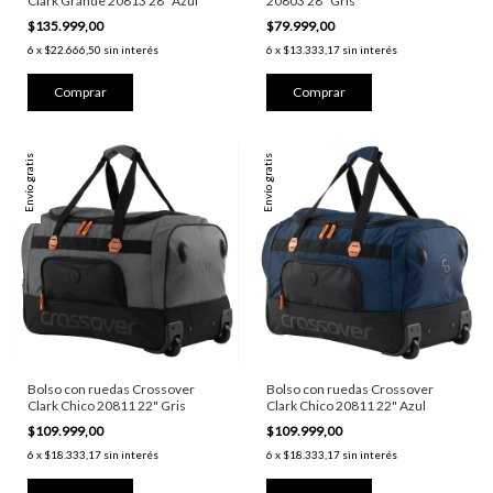
Clark Grande 20813 28" Azul
20803 28" Gris
$135.999,00
$79.999,00
6
x
$22.666,50
sin interés
6
x
$13.333,17
sin interés
Envío gratis
Envío gratis
Bolso con ruedas Crossover
Bolso con ruedas Crossover
Clark Chico 20811 22" Gris
Clark Chico 20811 22" Azul
$109.999,00
$109.999,00
6
x
$18.333,17
sin interés
6
x
$18.333,17
sin interés