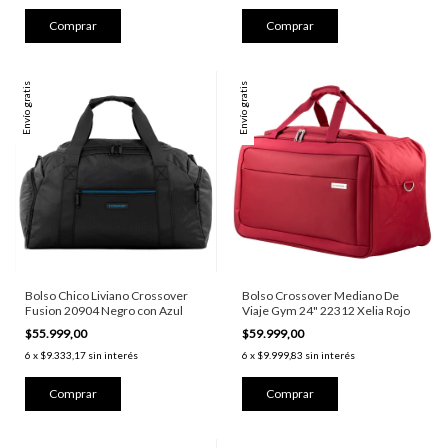
Envío gratis
Envío gratis
Bolso Chico Liviano Crossover
Bolso Crossover Mediano De
Fusion 20904 Negro con Azul
Viaje Gym 24" 22312 Xelia Rojo
$55.999,00
$59.999,00
6
x
$9.333,17
sin interés
6
x
$9.999,83
sin interés