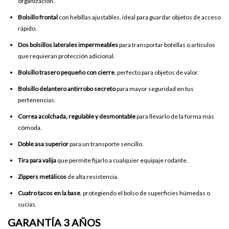
organización.
Bolsillo frontal
con hebillas ajustables, ideal para guardar objetos de acceso
rápido.
Dos bolsillos laterales impermeables
para transportar botellas o artículos
que requieran protección adicional.
Bolsillo trasero pequeño con cierre
, perfecto para objetos de valor.
Bolsillo delantero antirrobo secreto
para mayor seguridad en tus
pertenencias.
Correa acolchada, regulable y desmontable
para llevarlo de la forma más
cómoda.
Doble asa superior
para un transporte sencillo.
Tira para valija
que permite fijarlo a cualquier equipaje rodante.
Zippers metálicos
de alta resistencia.
Cuatro tacos en la base
, protegiendo el bolso de superficies húmedas o
sucias.
GARANTÍA 3 AÑOS