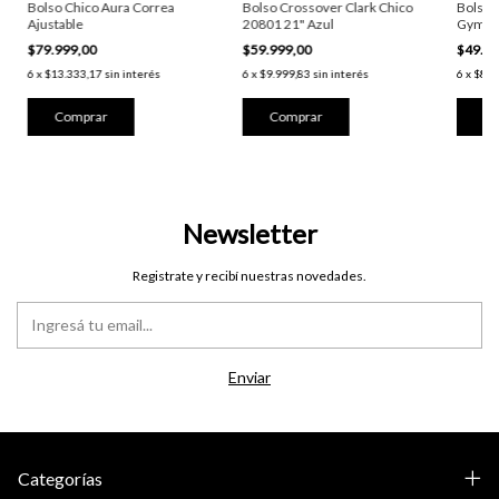
Bolso Chico Aura Correa
Bolso Crossover Clark Chico
Bolso 
Ajustable
20801 21" Azul
Gym 20
$79.999,00
$59.999,00
$49.9
6
x
$13.333,17
sin interés
6
x
$9.999,83
sin interés
6
x
$8.3
Newsletter
Registrate y recibí nuestras novedades.
Categorías