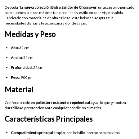
Descubrí la
nueva colección Bolso Sandor de Crossover
, un accesorio pensado
para quienes buscan máxima funcionalidad y estilo en cada viaje o salida.
Fabricado con materiales de alta calidad, este bolso se adapta a tus
necesidades diarias y te acompaña a donde vayas.
Medidas y Peso
Alto:
32 cm
Ancho:
51 cm
Profundidad:
22 cm
Peso:
900 gr
Material
Confeccionado en
poliéster resistente, repelente al agua,
lo que garantiza
durabilidad y protección ante cualquier condición climática.
Características Principales
Compartimiento principal
amplio, con bolsillo interno para máxima