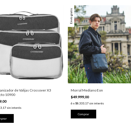
Envío gratis
anizador de Valijas Crossover X3
Morral Mediano Eon
to 10900
$49.999,00
9,00
6
x
$8.333,17
sin interés
33,17
sin interés