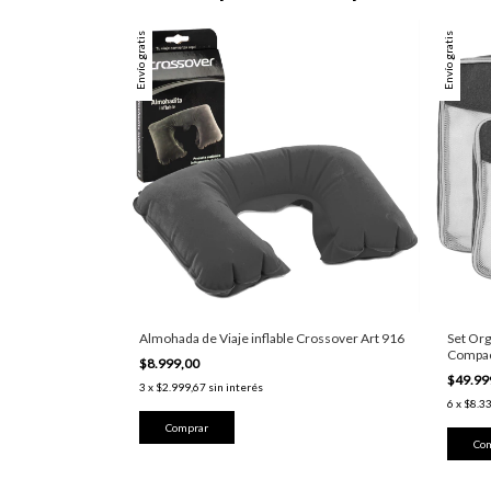
Envío gratis
Envío gratis
Almohada de Viaje inflable Crossover Art 916
Set Org
Compac
$8.999,00
$49.99
3
x
$2.999,67
sin interés
6
x
$8.3