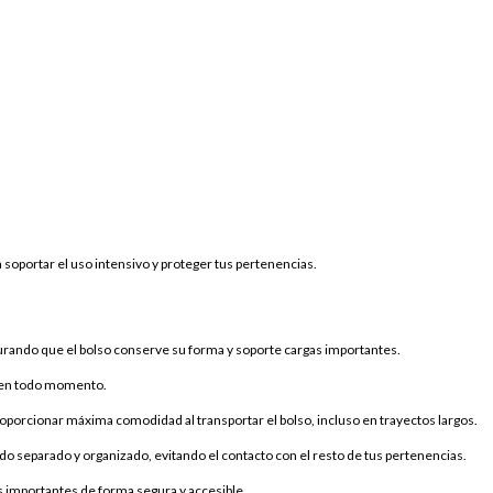
a soportar el uso intensivo y proteger tus pertenencias.
urando que el bolso conserve su forma y soporte cargas importantes.
o en todo momento.
oporcionar máxima comodidad al transportar el bolso, incluso en trayectos largos.
do separado y organizado, evitando el contacto con el resto de tus pertenencias.
 importantes de forma segura y accesible.