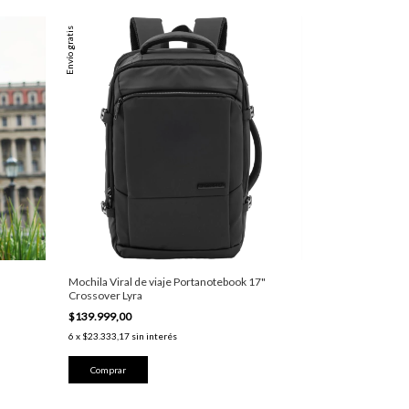
Envío gratis
Mochila Viral de viaje Portanotebook 17"
Crossover Lyra
$139.999,00
6
x
$23.333,17
sin interés
Comprar