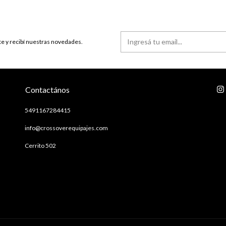
te y recibí nuestras novedades.
Contactános
5491167284415
info@crossoverequipajes.com
Cerrito 502