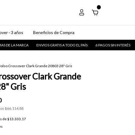
0
ver · 3 años
Beneficios de Compra
ARCA
ENVIOS GRATIS A TODO EL PAÍS
6 PAGOS SIN INTERÉS
CONOCÉ M
olso Crossover Clark Grande 20803 28" Gris
rossover Clark Grande
8" Gris
0
tos
$66.114,88
és de
$13.333,17
es