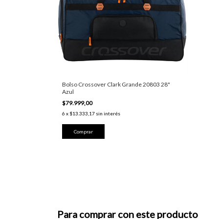
Bolso Crossover Clark Grande 20803 28"
Azul
$79.999,00
6
x
$13.333,17
sin interés
Para comprar con este producto