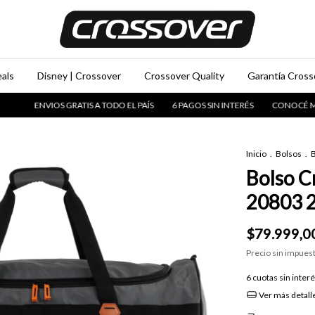
als
Disney | Crossover
Crossover Quality
Garantía Crosso
IOS GRATIS A TODO EL PAÍS
6 PAGOS SIN INTERÉS
CONOCÉ MAS DE LA M
Inicio
.
Bolsos
.
B
Bolso C
20803 2
$79.999,0
Precio sin impues
6
cuotas sin inter
Ver más detall