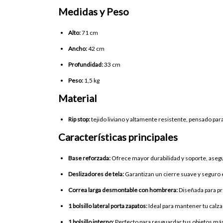
Medidas y Peso
Alto:
71 cm
Ancho:
42 cm
Profundidad:
33 cm
Peso:
1,5 kg
Material
Rip stop:
tejido liviano y altamente resistente, pensado par
Características principales
Base reforzada:
Ofrece mayor durabilidad y soporte, aseg
Deslizadores de tela:
Garantizan un cierre suave y segur
Correa larga desmontable con hombrera:
Diseñada para pr
1 bolsillo lateral porta zapatos:
Ideal para mantener tu calza
1 bolsillo interno:
Perfecto para resguardar tus objetos más