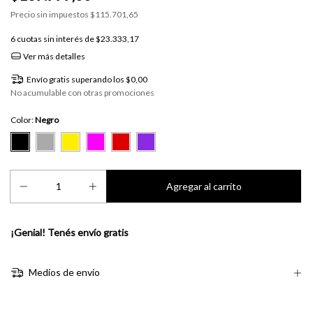
Precio sin impuestos
$115.701,65
6
cuotas sin interés de
$23.333,17
Ver más detalles
Envío gratis
superando los
$0,00
No acumulable con otras promociones
Color:
Negro
¡Genial! Tenés envío gratis
Medios de envío