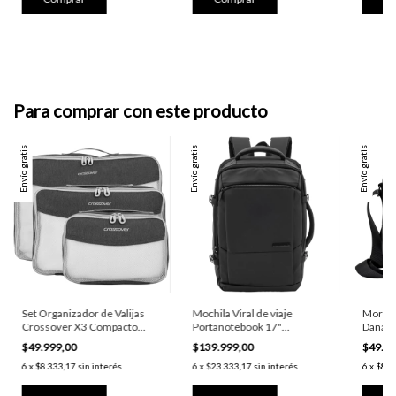
Para comprar con este producto
Envío gratis
Envío gratis
Envío gratis
Set Organizador de Valijas
Mochila Viral de viaje
Morral
Crossover X3 Compacto
Portanotebook 17"
Dana N
10900
Crossover Lyra
$49.999,00
$139.999,00
$49.9
6
x
$8.333,17
sin interés
6
x
$23.333,17
sin interés
6
x
$8.3