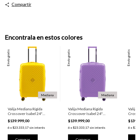
Compartir
Encontrala en estos colores
Envío gratis
Envío gratis
Envío gratis
Mediana
Mediana
Valija Mediana Rigida
Valija Mediana Rigida
Valija 
Crossover Isabel 24"
Crossover Isabel 24"
Crosso
Polipropileno Amarillo
Polipropileno Lila
Polipro
$139.999,00
$139.999,00
$139.
6
x
$23.333,17
sin interés
6
x
$23.333,17
sin interés
6
x
$23.