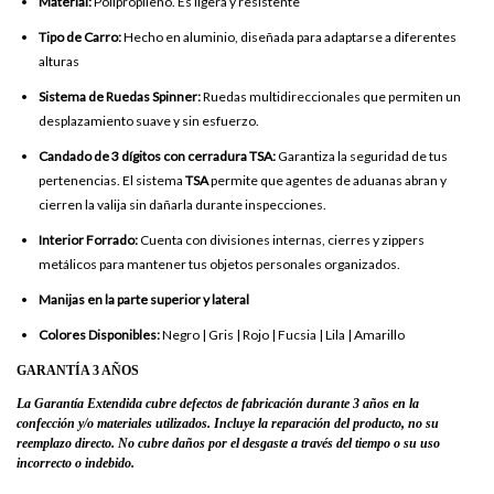
Material:
Polipropileno. Es ligera y resistente
Tipo de Carro:
Hecho en aluminio, diseñada para adaptarse a diferentes
alturas
Sistema de Ruedas Spinner:
Ruedas multidireccionales que permiten un
desplazamiento suave y sin esfuerzo.
Candado de 3 dígitos con cerradura TSA:
Garantiza la seguridad de tus
pertenencias. El sistema
TSA
permite que agentes de aduanas abran y
cierren la valija sin dañarla durante inspecciones.
Interior Forrado:
Cuenta con divisiones internas, cierres y zippers
metálicos para mantener tus objetos personales organizados.
Manijas en la parte superior y lateral
Colores Disponibles:
Negro | Gris | Rojo | Fucsia | Lila | Amarillo
GARANTÍA 3 AÑOS
La Garantía Extendida
cubre defectos de fabricación durante 3 años en la
confección y/o materiales utilizados. Incluye la reparación del producto, no su
reemplazo directo. No cubre daños por el desgaste a través del tiempo o su uso
incorrecto o indebido.