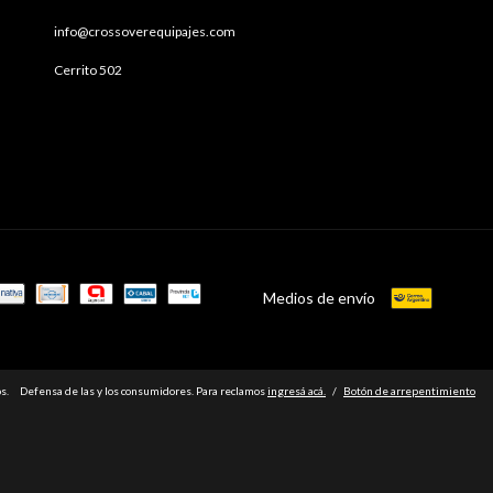
info@crossoverequipajes.com
Cerrito 502
Medios de envío
s.
Defensa de las y los consumidores. Para reclamos
ingresá acá.
/
Botón de arrepentimiento