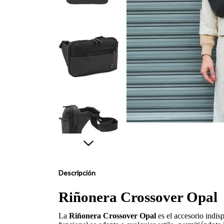
Descripción
Riñonera Crossover Opal
La
Riñonera Crossover Opal
es el accesorio indis