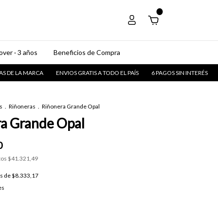
0
ver · 3 años
Beneficios de Compra
ARCA
ENVIOS GRATIS A TODO EL PAÍS
6 PAGOS SIN INTERÉS
CONOCÉ M
s
.
Riñoneras
.
Riñonera Grande Opal
a Grande Opal
0
tos
$41.321,49
és de
$8.333,17
es