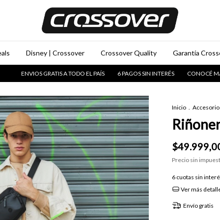
als
Disney | Crossover
Crossover Quality
Garantía Crosso
IOS GRATIS A TODO EL PAÍS
6 PAGOS SIN INTERÉS
CONOCÉ MAS DE LA M
Inicio
.
Accesorio
Riñoner
$49.999,0
Precio sin impues
6
cuotas sin inter
Ver más detall
Envío gratis