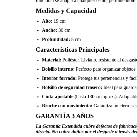
funcional se adapta a cualquier estilo, permitiéndote
Medidas y Capacidad
Alto:
19 cm
Ancho:
30 cm
Profundidad:
8 cm
Características Principales
Material:
Poliéster. Liviano, resistente al desgast
Bolsillo interno:
Perfecto para organizar objetos
Interior forrado:
Protege tus pertenencias y facil
Bolsillo de seguridad trasero:
Ideal para guarda
Cinta ajustable
(hasta 130 cm aprox.): Adaptable
Broche con movimiento:
Garantiza un cierre seg
GARANTÍA 3 AÑOS
La Garantía Extendida cubre defectos de fabricació
directo. No cubre daños por el desgaste a través de