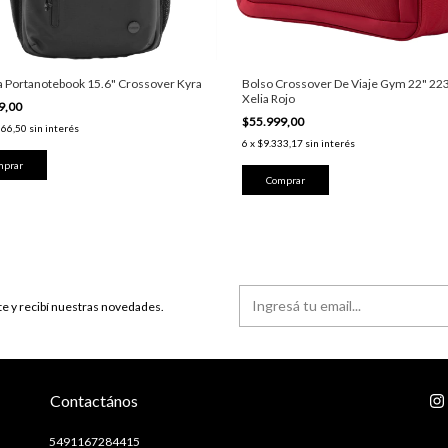
a Portanotebook 15.6" Crossover Kyra
Bolso Crossover De Viaje Gym 22" 22
Xelia Rojo
9,00
$55.999,00
666,50
sin interés
6
x
$9.333,17
sin interés
te y recibí nuestras novedades.
Contactános
5491167284415