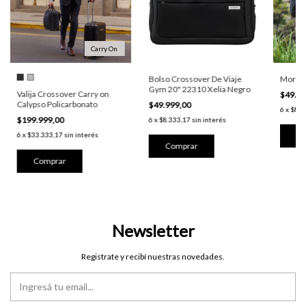
Carry On
Bolso Crossover De Viaje
Morral
Gym 20" 22310 Xelia Negro
Valija Crossover Carry on
$49.9
Calypso Policarbonato
$49.999,00
6
x
$8.3
$199.999,00
6
x
$8.333,17
sin interés
6
x
$33.333,17
sin interés
Comprar
Newsletter
Registrate y recibí nuestras novedades.