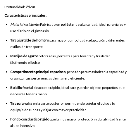
Profundidad:
28 cm
Características principales:
Material resistente:
Fabricado en
poliéster
de alta calidad, ideal para viajes y
uso diario en el gimnasio.
Tira ajustable de hombro
para mayor comodidad y adaptación a diferentes
estilos de transporte.
Manijas de agarre
reforzadas, perfectas para levantar y trasladar
fácilmente el bolso.
Compartimento principal espacioso
, pensado para maximizar la capacidad y
organizar tus pertenencias de manera eficiente.
Bolsillo frontal
de acceso rápido, ideal para guardar objetos pequeños que
necesitás tener a mano.
Tira para valija
en la parte posterior, permitiendo sujetar el bolso a tu
equipaje de ruedas y viajar con mayor practicidad.
Fondo con plástico rígido
que brinda mayor protección y durabilidad frente
al uso intensivo.