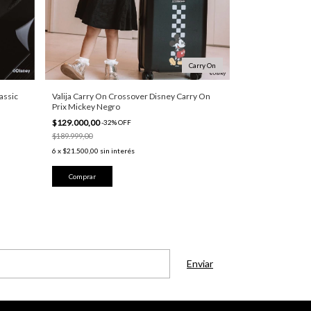
Carry On
assic
Valija Carry On Crossover Disney Carry On
Prix Mickey Negro
$129.000,00
-
32
%
OFF
$189.999,00
6
x
$21.500,00
sin interés