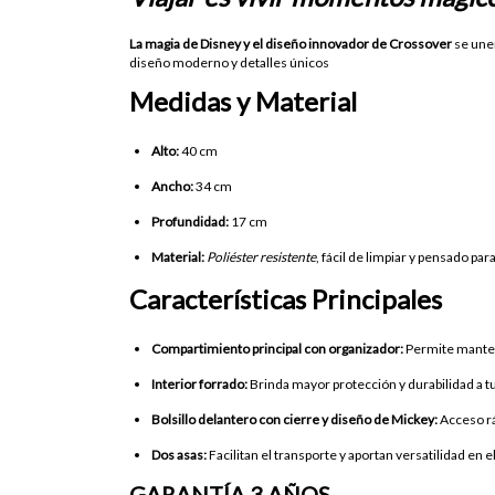
La magia de Disney y el diseño innovador de Crossover
se unen
diseño moderno y detalles únicos
Medidas y Material
Alto:
40 cm
Ancho:
34 cm
Profundidad:
17 cm
Material:
Poliéster resistente
, fácil de limpiar y pensado par
Características Principales
Compartimiento principal con organizador:
Permite manten
Interior forrado:
Brinda mayor protección y durabilidad a t
Bolsillo delantero con cierre y diseño de Mickey:
Acceso rá
Dos asas:
Facilitan el transporte y aportan versatilidad en el
GARANTÍA 3 AÑOS