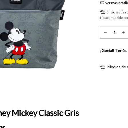
Ver más detall
Envío gratis
s
No acumulable co
¡Genial! Tenés 
Medios de 
ey Mickey Classic Gris
os