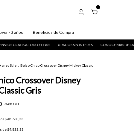
0
ver · 3 años
Beneficios de Compra
GRATIS A TODO EL PAÍS
6 PAGOS SIN INTERÉS
CONOCÉ MAS DE LA MARC
isney Sale
.
Bolso Chico Crossover Disney Mickey Classic
hico Crossover Disney
Classic Gris
0
-
34
%
OFF
tos
$48.760,33
és de
$9.833,33