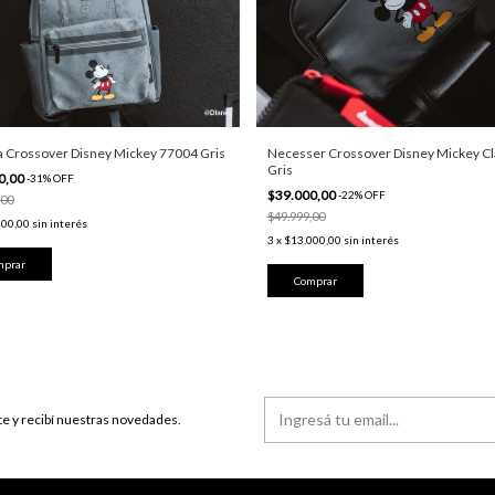
a Crossover Disney Mickey 77004 Gris
Necesser Crossover Disney Mickey Cl
Gris
0,00
-
31
%
OFF
$39.000,00
-
22
%
OFF
,00
$49.999,00
500,00
sin interés
3
x
$13.000,00
sin interés
te y recibí nuestras novedades.