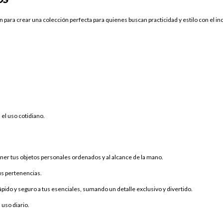
 para crear una colección perfecta para quienes buscan practicidad y estilo con el i
a el uso cotidiano.
er tus objetos personales ordenados y al alcance de la mano.
us pertenencias.
pido y seguro a tus esenciales, sumando un detalle exclusivo y divertido.
 uso diario.