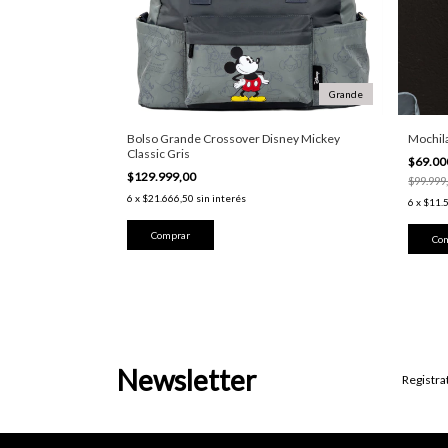
Grande
Bolso Grande Crossover Disney Mickey
Mochil
Classic Gris
$69.00
$129.999,00
$99.999
6
x
$21.666,50
sin interés
6
x
$11.
Newsletter
Registra