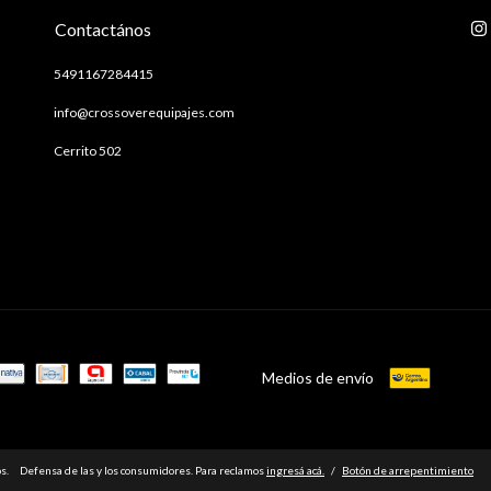
Contactános
5491167284415
info@crossoverequipajes.com
Cerrito 502
Medios de envío
s.
Defensa de las y los consumidores. Para reclamos
ingresá acá.
/
Botón de arrepentimiento