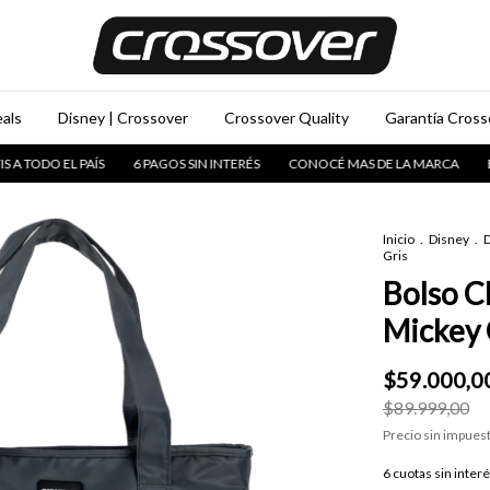
als
Disney | Crossover
Crossover Quality
Garantía Crosso
O EL PAÍS
6 PAGOS SIN INTERÉS
CONOCÉ MAS DE LA MARCA
ENVIOS 
Inicio
.
Disney
.
D
Gris
Bolso C
Mickey 
$59.000,0
$89.999,00
Precio sin impues
6
cuotas sin inter