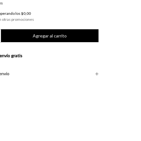
es
uperando los
$0,00
n otras promociones
envío gratis
envío